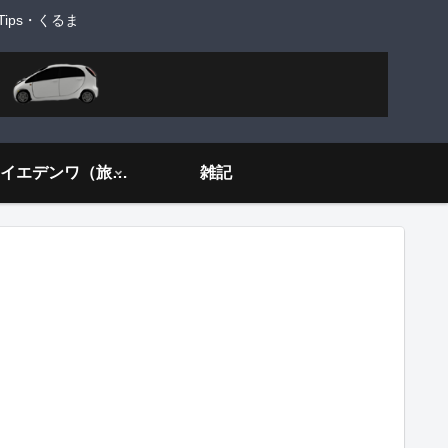
ps・くるま
旅するイエデンワ（旅ネタ）
雑記