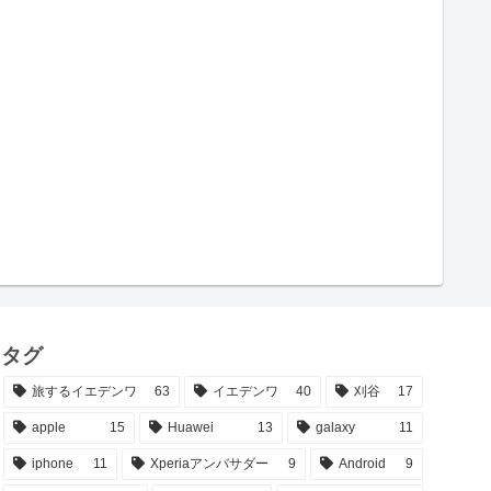
タグ
旅するイエデンワ
63
イエデンワ
40
刈谷
17
apple
15
Huawei
13
galaxy
11
iphone
11
Xperiaアンバサダー
9
Android
9