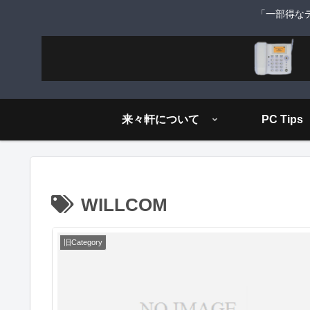
「一部得な
来々軒について
PC Tips
WILLCOM
旧Category