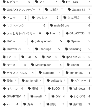
レビュー
9
アイ
7
PYTHON
7
GALAXYアンバサダー
7
古事記
7
Galaxy S8
7
ドコモ
6
でんしゃ
6
名古屋駅
6
ソフトバンク
6
mate20 pro
6
おもしろトイレラリー
6
line
5
GALAXYS5
5
HA1W
5
galaxy note8
5
Xperia
5
Huawei P9
5
Start-ups
5
samsung
5
EV
5
三菱
5
ipad
5
ipad pro 2018
5
ケース
5
Marketplace
4
xiaomi
4
ガラスフィルム
4
ipad pro
4
zenfone5z
4
愛知
4
zenfone5
4
softbank
4
ダイソー
4
イヤホン
4
安城
4
BLOG
4
Windows
4
SMARTEV
4
note8
4
DIY
4
レンズ沼
4
au
4
案件
3
静岡
3
新幹線
3