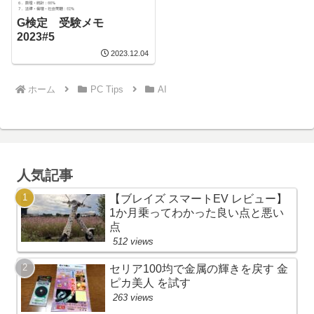
G検定 受験メモ
2023#5
2023.12.04
ホーム
PC Tips
AI
人気記事
【ブレイズ スマートEV レビュー】
1か月乗ってわかった良い点と悪い
点
512 views
セリア100均で金属の輝きを戻す 金
ピカ美人 を試す
263 views