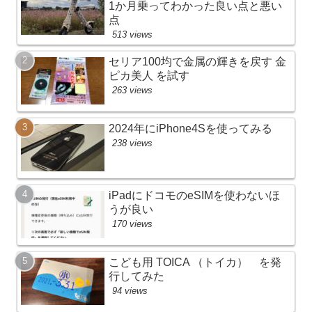
1か月乗ってわかった良い点と悪い
点
513 views
セリア100均で金属の輝きを戻す 金
ピカ美人 を試す
263 views
2024年にiPhone4Sを使ってみる
238 views
iPadにドコモのeSIMを使わないほ
うが良い
170 views
こども用 TOICA （トイカ） を発
行してみた
94 views