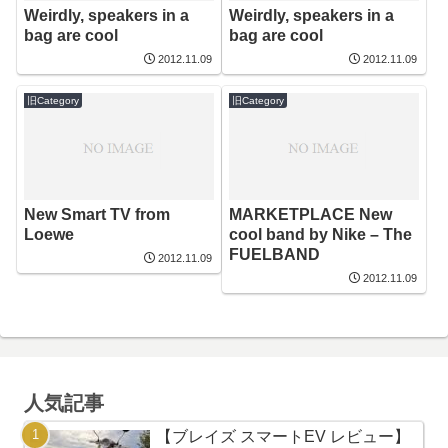
Weirdly, speakers in a
Weirdly, speakers in a
bag are cool
bag are cool
2012.11.09
2012.11.09
旧Category
旧Category
New Smart TV from
MARKETPLACE New
Loewe
cool band by Nike – The
FUELBAND
2012.11.09
2012.11.09
人気記事
【ブレイズ スマートEV レビュー】