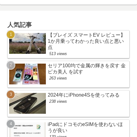
人気記事
【ブレイズ スマートEV レビュー】
1か月乗ってわかった良い点と悪い
点
513 views
セリア100均で金属の輝きを戻す 金
ピカ美人 を試す
263 views
2024年にiPhone4Sを使ってみる
238 views
iPadにドコモのeSIMを使わないほ
うが良い
170 views