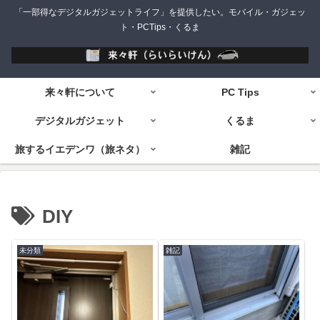
「一部得なデジタルガジェットライフ」を提供したい。モバイル・ガジェッ
ト・PCTips・くるま
来々軒について
PC Tips
デジタルガジェット
くるま
旅するイエデンワ（旅ネタ）
雑記
DIY
未分類
雑記