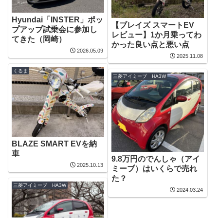
Hyundai「INSTER」ポッ
【ブレイズ スマートEV
プアップ試乗会に参加し
レビュー】1か月乗ってわ
てきた（岡崎）
かった良い点と悪い点
2026.05.09
2025.11.08
くるま
三菱アイミーブ HA3W
BLAZE SMART EVを納
車
9.8万円のでんしゃ（アイ
2025.10.13
ミーブ）はいくらで売れ
た？
三菱アイミーブ HA3W
2024.03.24