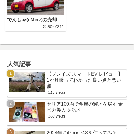
でんしゃ(i-Miev)の売却
2024.02.19
人気記事
【ブレイズ スマートEV レビュー】
1か月乗ってわかった良い点と悪い
点
515 views
セリア100均で金属の輝きを戻す 金
ピカ美人 を試す
360 views
2024年にiPhone4Sを使ってみる