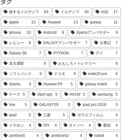
タグ
旅するイエデンワ
63
イエデンワ
40
刈谷
17
apple
15
Huawei
13
galaxy
11
iphone
10
Android
9
Xperiaアンバサダー
9
レビュー
9
GALAXYアンバサダー
7
古事記
7
Galaxy S8
7
PYTHON
7
アイ
7
名古屋駅
6
おもしろトイレラリー
6
ソフトバンク
6
ドコモ
6
mate20 pro
6
Xperia
5
Huawei P9
5
galaxy note8
5
ケース
5
Start-ups
5
HA1W
5
samsung
5
line
5
GALAXYS5
5
ipad pro 2018
5
ipad
5
三菱
5
ガラスフィルム
4
イヤホン
4
DIY
4
ダイソー
4
愛知
4
zenfone5
4
zenfone5z
4
note8
4