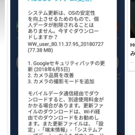
H
み
...