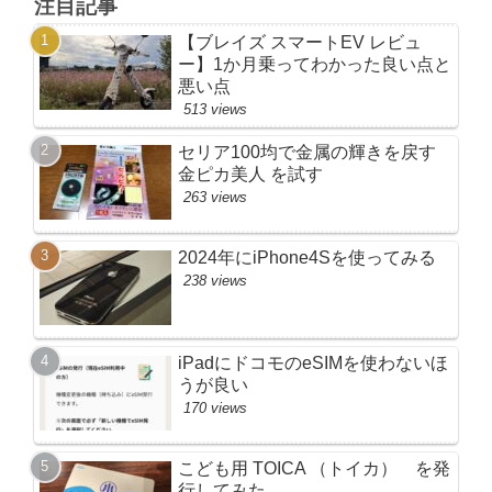
注目記事
【ブレイズ スマートEV レビュ
ー】1か月乗ってわかった良い点と
悪い点
513 views
セリア100均で金属の輝きを戻す
金ピカ美人 を試す
263 views
2024年にiPhone4Sを使ってみる
238 views
iPadにドコモのeSIMを使わないほ
うが良い
170 views
こども用 TOICA （トイカ） を発
行してみた