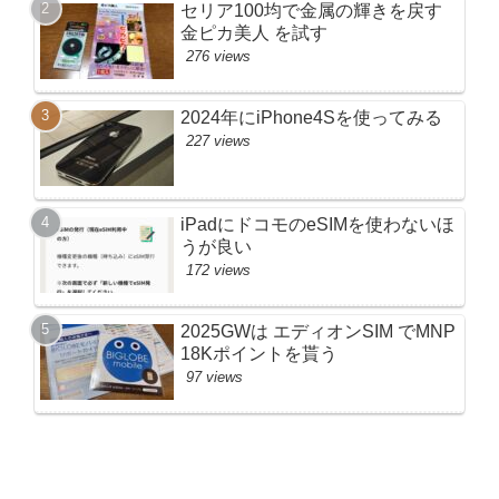
セリア100均で金属の輝きを戻す
金ピカ美人 を試す
276 views
2024年にiPhone4Sを使ってみる
227 views
iPadにドコモのeSIMを使わないほ
うが良い
172 views
2025GWは エディオンSIM でMNP
18Kポイントを貰う
97 views