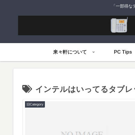
「一部得な
来々軒について
PC Tips
インテルはいってるタブレ
旧Category