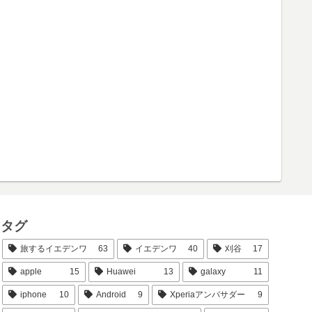
タグ
旅するイエデンワ
63
イエデンワ
40
刈谷
17
apple
15
Huawei
13
galaxy
11
iphone
10
Android
9
Xperiaアンバサダー
9