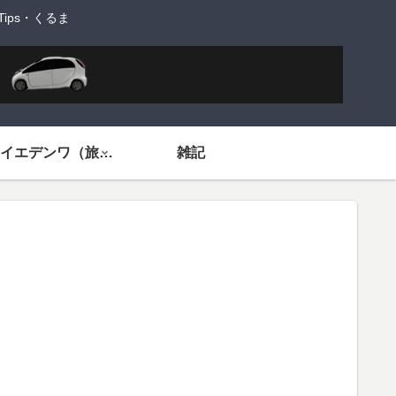
ps・くるま
旅するイエデンワ（旅ネタ）
雑記