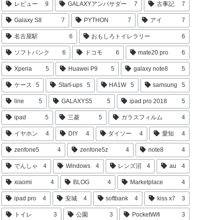
レビュー
9
GALAXYアンバサダー
7
古事記
7
Galaxy S8
7
PYTHON
7
アイ
7
名古屋駅
6
おもしろトイレラリー
6
ソフトバンク
6
ドコモ
6
mate20 pro
6
Xperia
5
Huawei P9
5
galaxy note8
5
ケース
5
Start-ups
5
HA1W
5
samsung
5
line
5
GALAXYS5
5
ipad pro 2018
5
ipad
5
三菱
5
ガラスフィルム
4
イヤホン
4
DIY
4
ダイソー
4
愛知
4
zenfone5
4
zenfone5z
4
note8
4
でんしゃ
4
Windows
4
レンズ沼
4
au
4
xiaomi
4
BLOG
4
Marketplace
4
ipad pro
4
安城
4
softbank
4
kiss x7
3
トイレ
3
公園
3
PocketWifi
3