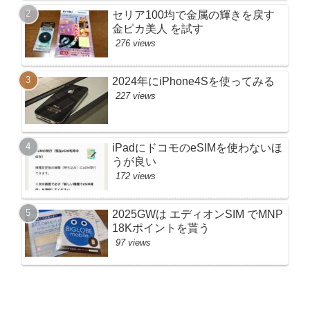
セリア100均で金属の輝きを戻す
金ピカ美人 を試す
276 views
2024年にiPhone4Sを使ってみる
227 views
iPadにドコモのeSIMを使わないほ
うが良い
172 views
2025GWは エディオンSIM でMNP
18Kポイントを貰う
97 views