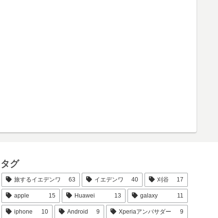
タグ
旅するイエデンワ
63
イエデンワ
40
刈谷
17
apple
15
Huawei
13
galaxy
11
iphone
10
Android
9
Xperiaアンバサダー
9