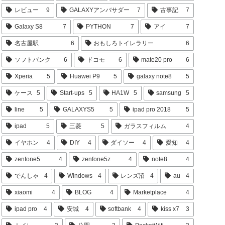
レビュー
9
GALAXYアンバサダー
7
古事記
7
Galaxy S8
7
PYTHON
7
アイ
7
名古屋駅
6
おもしろトイレラリー
6
ソフトバンク
6
ドコモ
6
mate20 pro
6
Xperia
5
Huawei P9
5
galaxy note8
5
ケース
5
Start-ups
5
HA1W
5
samsung
5
line
5
GALAXYS5
5
ipad pro 2018
5
ipad
5
三菱
5
ガラスフィルム
4
イヤホン
4
DIY
4
ダイソー
4
愛知
4
zenfone5
4
zenfone5z
4
note8
4
でんしゃ
4
Windows
4
レンズ沼
4
au
4
xiaomi
4
BLOG
4
Marketplace
4
ipad pro
4
安城
4
softbank
4
kiss x7
3