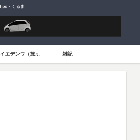
ps・くるま
旅するイエデンワ（旅ネタ）
雑記