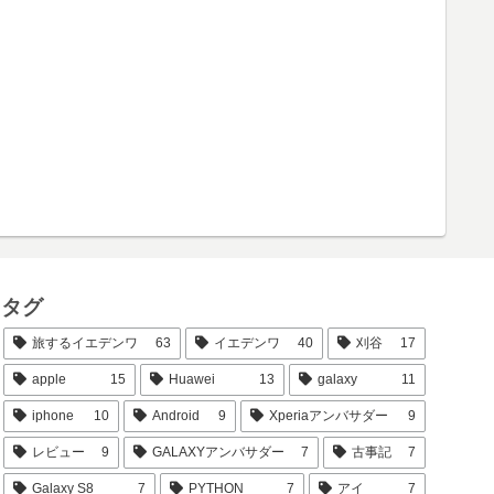
タグ
旅するイエデンワ
63
イエデンワ
40
刈谷
17
apple
15
Huawei
13
galaxy
11
iphone
10
Android
9
Xperiaアンバサダー
9
レビュー
9
GALAXYアンバサダー
7
古事記
7
Galaxy S8
7
PYTHON
7
アイ
7