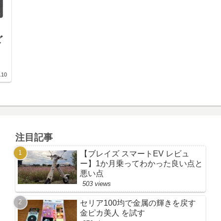
ど
.10
注目記事
【ブレイズ スマートEV レビュ
ー】1か月乗ってわかった良い点と
悪い点
503 views
セリア100均で金属の輝きを戻す
金ピカ美人 を試す