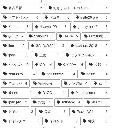
名古屋駅
6
おもしろトイレラリー
6
ソフトバンク
6
ドコモ
6
mate20 pro
6
Xperia
5
Huawei P9
5
galaxy note8
5
ケース
5
Start-ups
5
HA1W
5
samsung
5
line
5
GALAXYS5
5
ipad pro 2018
5
ipad
5
三菱
5
ガラスフィルム
4
イヤホン
4
DIY
4
ダイソー
4
愛知
4
zenfone5
4
zenfone5z
4
note8
4
でんしゃ
4
Windows
4
レンズ沼
4
au
4
xiaomi
4
BLOG
4
Marketplace
4
ipad pro
4
安城
4
softbank
4
kiss x7
3
トイレ
3
公園
3
PocketWifi
3
トイレタグ
3
イベント
3
裏技
3