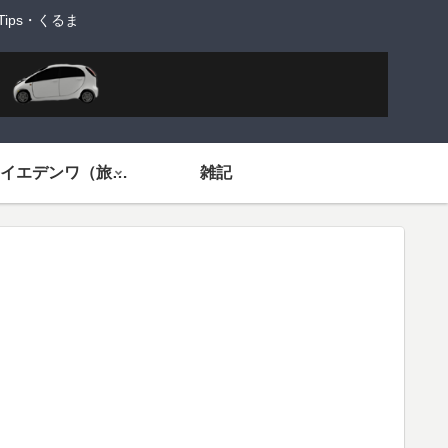
ps・くるま
旅するイエデンワ（旅ネタ）
雑記