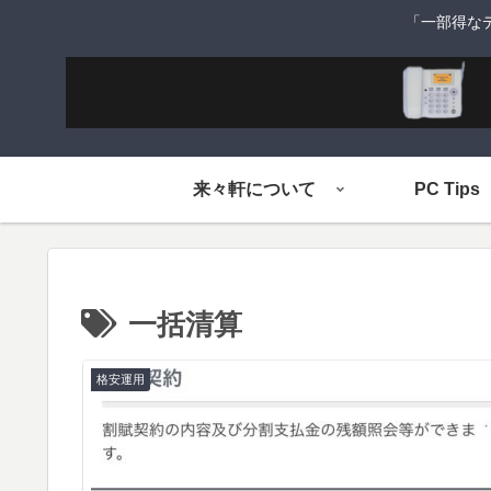
「一部得な
来々軒について
PC Tips
一括清算
格安運用