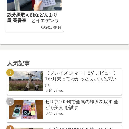
鉄分摂取可能などんぶり
屋 番番亭 とイエデンワ
2018.08.16
人気記事
【ブレイズ スマートEV レビュー】
1か月乗ってわかった良い点と悪い
点
510 views
セリア100均で金属の輝きを戻す 金
ピカ美人 を試す
269 views