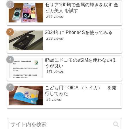
セリア100均で金属の輝きを戻す 金
ピカ美人 を試す
264 views
2024年にiPhone4Sを使ってみる
239 views
iPadにドコモのeSIMを使わないほ
うが良い
171 views
こども用 TOICA （トイカ） を発
行してみた
94 views