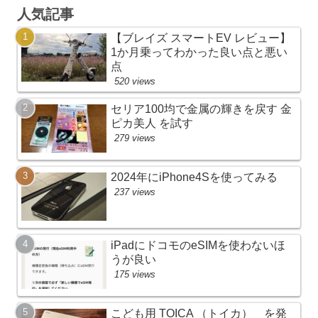
人気記事
【ブレイズ スマートEV レビュー】
1か月乗ってわかった良い点と悪い
点
520 views
セリア100均で金属の輝きを戻す 金
ピカ美人 を試す
279 views
2024年にiPhone4Sを使ってみる
237 views
iPadにドコモのeSIMを使わないほ
うが良い
175 views
こども用 TOICA （トイカ） を発