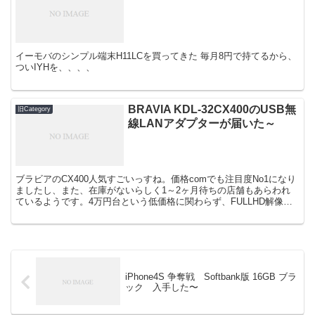
イーモバのシンプル端末H11LCを買ってきた 毎月8円で持てるから、
ついIYHを、、、、
BRAVIA KDL-32CX400のUSB無
旧Category
線LANアダプターが届いた～
ブラビアのCX400人気すごいっすね。価格comでも注目度No1になり
ましたし、また、在庫がないらしく1～2ヶ月待ちの店舗もあらわれ
ているようです。4万円台という低価格に関わらず、FULLHD解像
度・多数の外部出力などコストパフォーマンスの...
iPhone4S 争奪戦 Softbank版 16GB ブラ
ック 入手した〜