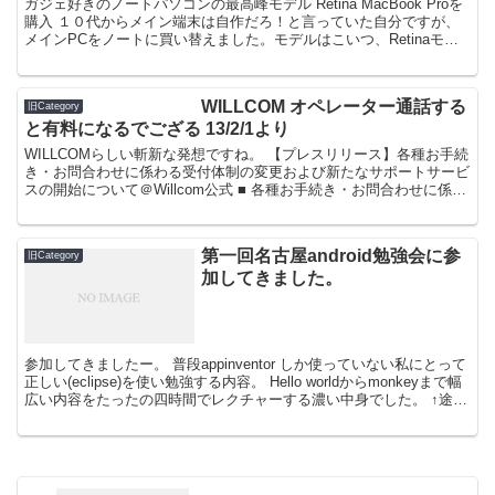
ガジェ好きのノートパソコンの最高峰モデル Retina MacBook Proを
購入 １０代からメイン端末は自作だろ！と言っていた自分ですが、
メインPCをノートに買い替えました。モデルはこいつ、Retinaモデ
ルMacBook Proです。...
WILLCOM オペレーター通話する
旧Category
と有料になるでござる 13/2/1より
WILLCOMらしい斬新な発想ですね。 【プレスリリース】各種お手続
き・お問合わせに係わる受付体制の変更および新たなサポートサービ
スの開始について＠Willcom公式 ■ 各種お手続き・お問合わせに係わ
る受付手数料について2013年2月1日...
第一回名古屋android勉強会に参
旧Category
加してきました。
参加してきましたー。 普段appinventor しか使っていない私にとって
正しい(eclipse)を使い勉強する内容。 Hello worldからmonkeyまで幅
広い内容をたったの四時間でレクチャーする濃い中身でした。 ↑途中
からついて...