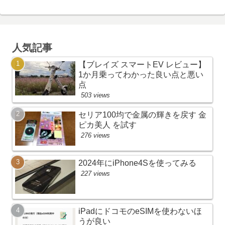
人気記事
【ブレイズ スマートEV レビュー】
1か月乗ってわかった良い点と悪い
点
503 views
セリア100均で金属の輝きを戻す 金
ピカ美人 を試す
276 views
2024年にiPhone4Sを使ってみる
227 views
iPadにドコモのeSIMを使わないほ
うが良い