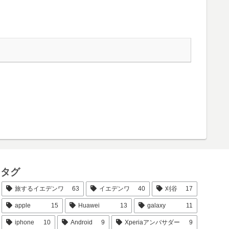
タグ
旅するイエデンワ
63
イエデンワ
40
刈谷
17
apple
15
Huawei
13
galaxy
11
iphone
10
Android
9
Xperiaアンバサダー
9