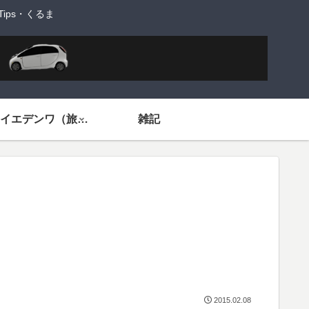
ps・くるま
旅するイエデンワ（旅ネタ）
雑記
2015.02.08