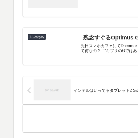
残念すぐるOptimus 
旧Category
先日スマホカフェにてDocomoハ
て何なの？ ゴキブリのGではあり
インテルはいってるタブレット2 Si0