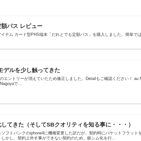
も定額パス レビュー
なるアイテム カード型PHS端末「だれとでも定額パス」を購入しました。簡単
012夏モデルを少し触ってきた
故か続きのエントリーが消えていたため修正しました。Detailもご確認ください！ au N
goyaで...
IM化してきた（そしてSBクオリティを知る事に・・・）
ソフトバンクのiphone4に機種変更した訳だが、契約時にパケットフラッ
しかし、契約上外す事ができない契約のため、銀シム化を行...