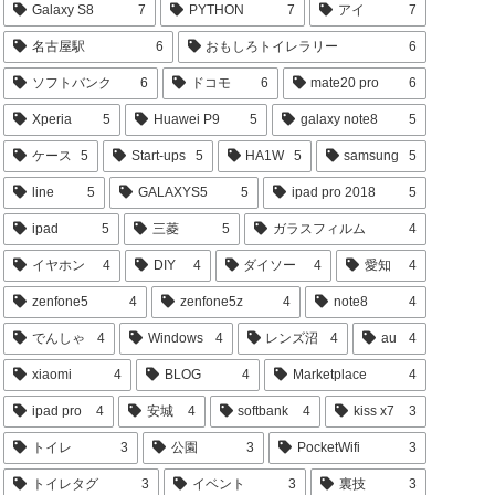
Galaxy S8
7
PYTHON
7
アイ
7
名古屋駅
6
おもしろトイレラリー
6
ソフトバンク
6
ドコモ
6
mate20 pro
6
Xperia
5
Huawei P9
5
galaxy note8
5
ケース
5
Start-ups
5
HA1W
5
samsung
5
line
5
GALAXYS5
5
ipad pro 2018
5
ipad
5
三菱
5
ガラスフィルム
4
イヤホン
4
DIY
4
ダイソー
4
愛知
4
zenfone5
4
zenfone5z
4
note8
4
でんしゃ
4
Windows
4
レンズ沼
4
au
4
xiaomi
4
BLOG
4
Marketplace
4
ipad pro
4
安城
4
softbank
4
kiss x7
3
トイレ
3
公園
3
PocketWifi
3
トイレタグ
3
イベント
3
裏技
3