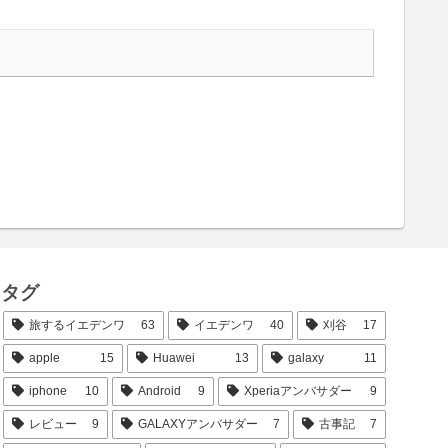
タグ
旅するイエデンワ
63
イエデンワ
40
刈谷
17
apple
15
Huawei
13
galaxy
11
iphone
10
Android
9
Xperiaアンバサダー
9
レビュー
9
GALAXYアンバサダー
7
古事記
7