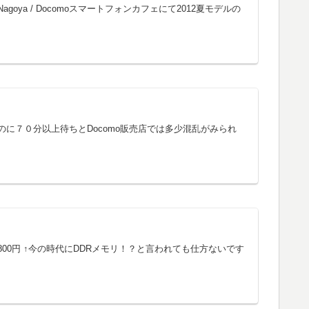
agoya / Docomoスマートフォンカフェにて2012夏モデルの
のに７０分以上待ちとDocomo販売店では多少混乱がみられ
 5800円 ↑今の時代にDDRメモリ！？と言われても仕方ないです