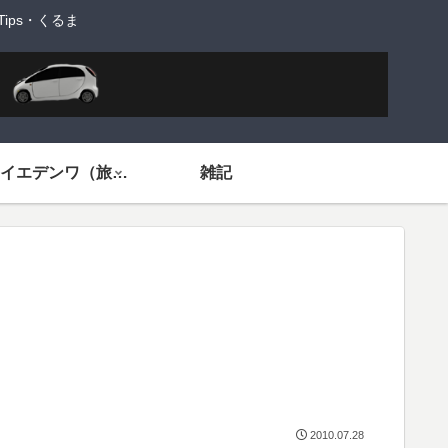
ps・くるま
旅するイエデンワ（旅ネタ）
雑記
2010.07.28