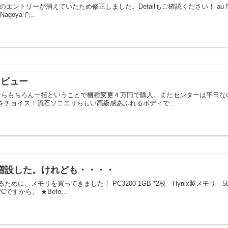
故か続きのエントリーが消えていたため修正しました。Detailもご確認ください！ au N
goyaで...
入レビュー
！男ならもちろん一括ということで機種変更４万円で購入。またセンターは平日な
をチョイス！流石ソニエリらしい高級感あふれるボディで...
増設した。けれども・・・・
めに、メモリを買ってきました！ PC3200 1GB *2枚 Hynix製メモリ
Cですから。 ★Befo...