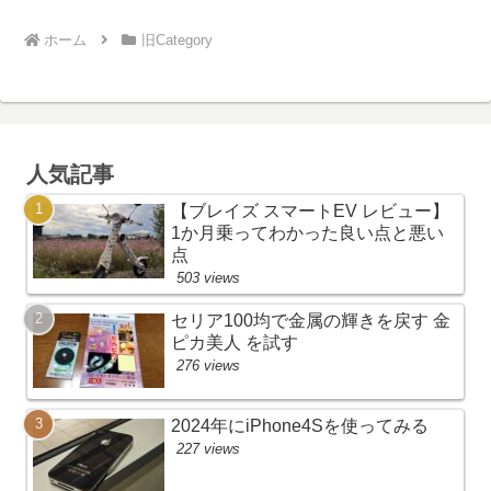
ホーム
旧Category
人気記事
【ブレイズ スマートEV レビュー】
1か月乗ってわかった良い点と悪い
点
503 views
セリア100均で金属の輝きを戻す 金
ピカ美人 を試す
276 views
2024年にiPhone4Sを使ってみる
227 views