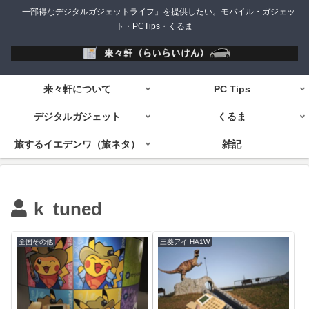
「一部得なデジタルガジェットライフ」を提供したい。モバイル・ガジェッ
ト・PCTips・くるま
来々軒について
PC Tips
デジタルガジェット
くるま
旅するイエデンワ（旅ネタ）
雑記
k_tuned
全国その他
三菱アイ HA1W