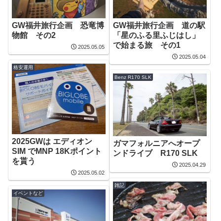
GW福井旅行企画 恐竜博
GW福井旅行企画 道の駅
物館 その2
「星のふる里ふじはし」
で始まる旅 その1
2025.05.05
2025.05.04
格安運用
Benz R170 SLK
2025GWは エディオン
ガマフォルニアへオープ
SIM でMNP 18Kポイント
ンドライブ R170 SLK
を貰う
2025.04.29
2025.05.02
雑記
イベントなど