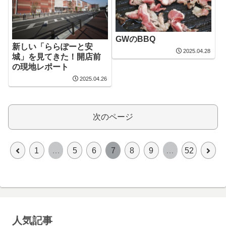
GWのBBQ
新しい「ららぽーと安
2025.04.28
城」を見てきた！開店前
の現地レポート
2025.04.26
次のページ
前
次
1
…
5
6
7
8
9
…
52
へ
へ
人気記事