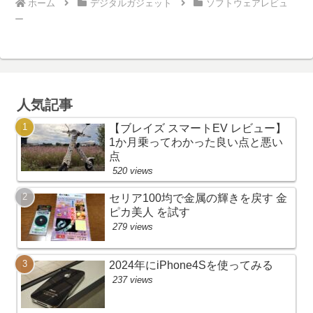
ホーム
デジタルガジェット
ソフトウェアレビュ
ー
人気記事
【ブレイズ スマートEV レビュー】
1か月乗ってわかった良い点と悪い
点
520 views
セリア100均で金属の輝きを戻す 金
ピカ美人 を試す
279 views
2024年にiPhone4Sを使ってみる
237 views