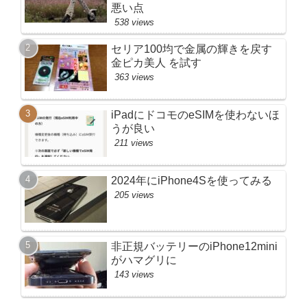
悪い点
538 views
セリア100均で金属の輝きを戻す
金ピカ美人 を試す
363 views
iPadにドコモのeSIMを使わないほ
うが良い
211 views
2024年にiPhone4Sを使ってみる
205 views
非正規バッテリーのiPhone12mini
がハマグリに
143 views