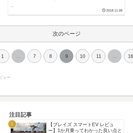
...
2018.11.09
次のページ
1
…
7
8
9
10
11
…
1
ビュー
注目記事
【ブレイズ スマートEV レビュ
ー】1か月乗ってわかった良い点と