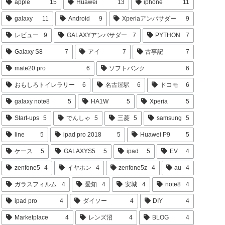
apple
15
Huawei
13
iphone
11
galaxy
11
Android
9
Xperiaアンバサダー
9
レビュー
9
GALAXYアンバサダー
7
PYTHON
7
Galaxy S8
7
アイ
7
古事記
7
mate20 pro
6
ソフトバンク
6
おもしろトイレラリー
6
名古屋駅
6
ドコモ
6
galaxy note8
5
HA1W
5
Xperia
5
Start-ups
5
でんしゃ
5
三菱
5
samsung
5
line
5
ipad pro 2018
5
Huawei P9
5
ケース
5
GALAXYS5
5
ipad
5
EV
4
zenfone5
4
イヤホン
4
zenfone5z
4
au
4
ガラスフィルム
4
愛知
4
安城
4
note8
4
ipad pro
4
ダイソー
4
DIY
4
Marketplace
4
レンズ沼
4
BLOG
4