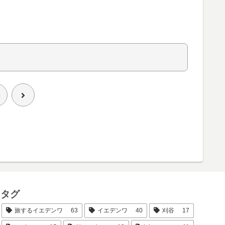
次
6
へ
タグ
旅するイエデンワ
63
イエデンワ
40
刈谷
17