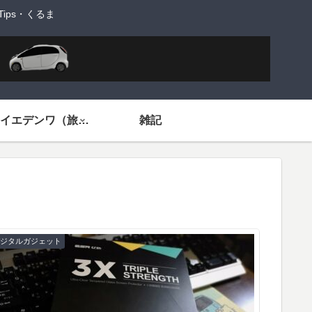
ps・くるま
旅するイエデンワ（旅ネタ）
雑記
デジタルガジェット