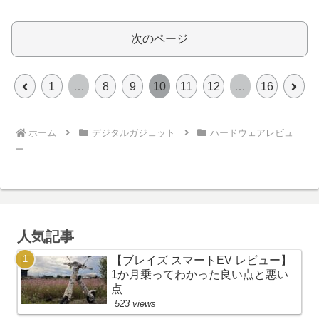
次のページ
前
次
1
…
8
9
10
11
12
…
16
へ
へ
ホーム
デジタルガジェット
ハードウェアレビュ
ー
人気記事
【ブレイズ スマートEV レビュー】
1か月乗ってわかった良い点と悪い
点
523 views