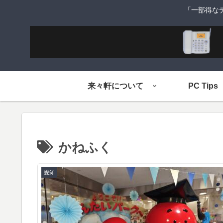
「一部得な
来々軒について
PC Tips
かねふく
愛知