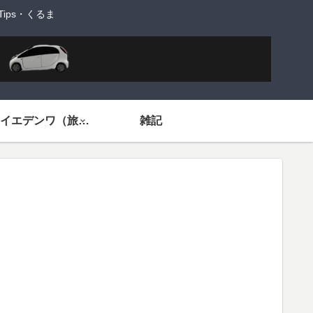
ps・くるま
旅するイエデンワ（旅ネタ）
雑記