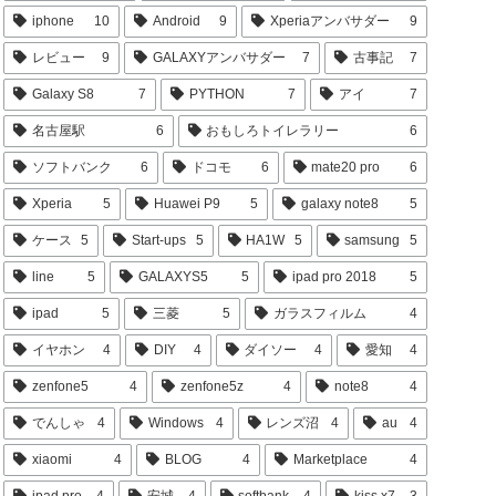
iphone
10
Android
9
Xperiaアンバサダー
9
レビュー
9
GALAXYアンバサダー
7
古事記
7
Galaxy S8
7
PYTHON
7
アイ
7
名古屋駅
6
おもしろトイレラリー
6
ソフトバンク
6
ドコモ
6
mate20 pro
6
Xperia
5
Huawei P9
5
galaxy note8
5
ケース
5
Start-ups
5
HA1W
5
samsung
5
line
5
GALAXYS5
5
ipad pro 2018
5
ipad
5
三菱
5
ガラスフィルム
4
イヤホン
4
DIY
4
ダイソー
4
愛知
4
zenfone5
4
zenfone5z
4
note8
4
でんしゃ
4
Windows
4
レンズ沼
4
au
4
xiaomi
4
BLOG
4
Marketplace
4
ipad pro
4
安城
4
softbank
4
kiss x7
3