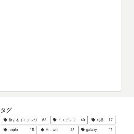
タグ
旅するイエデンワ
63
イエデンワ
40
刈谷
17
apple
15
Huawei
13
galaxy
11