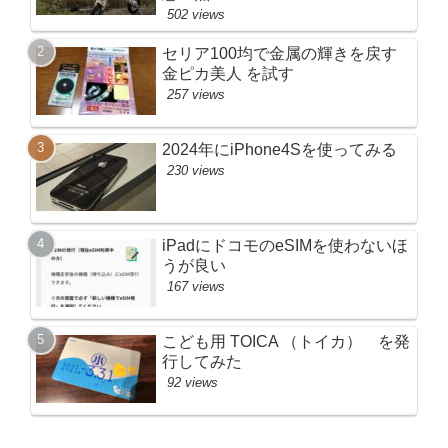
502 views
セリア100均で金属の輝きを戻す
金ピカ美人 を試す
257 views
2024年にiPhone4Sを使ってみる
230 views
iPadにドコモのeSIMを使わないほ
うが良い
167 views
こども用 TOICA （トイカ） を発
行してみた
92 views