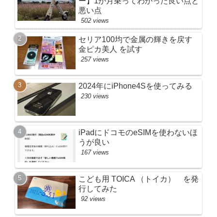
ー】1か月乗ってわかった良い点と
悪い点
502 views
セリア100均で金属の輝きを戻す
金ピカ美人 を試す
257 views
2024年にiPhone4Sを使ってみる
230 views
iPadにドコモのeSIMを使わないほ
うが良い
167 views
こども用 TOICA （トイカ） を発
行してみた
92 views