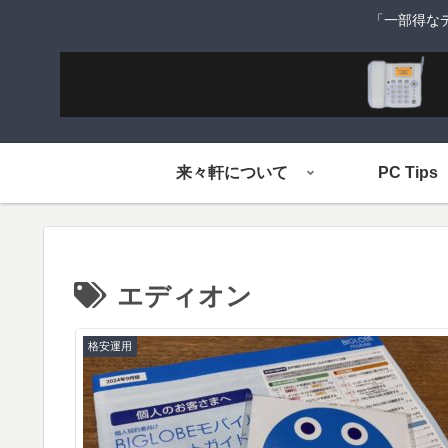
「一部得な
来々軒について
PC Tips
エディオン
格安運用