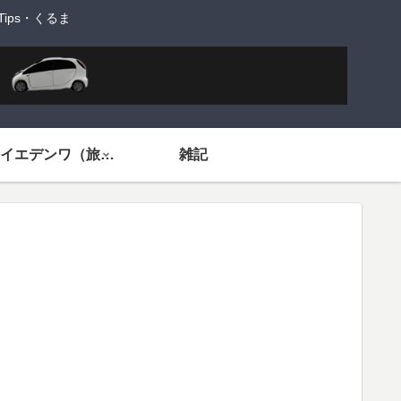
ps・くるま
旅するイエデンワ（旅ネタ）
雑記