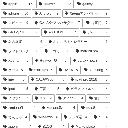
apple
15
Huawei
13
galaxy
11
iphone
10
Android
9
Xperiaアンバサダー
9
レビュー
9
GALAXYアンバサダー
7
古事記
7
Galaxy S8
7
PYTHON
7
アイ
7
名古屋駅
6
おもしろトイレラリー
6
ソフトバンク
6
ドコモ
6
mate20 pro
6
Xperia
5
Huawei P9
5
galaxy note8
5
ケース
5
Start-ups
5
HA1W
5
samsung
5
line
5
GALAXYS5
5
ipad pro 2018
5
ipad
5
三菱
5
ガラスフィルム
4
イヤホン
4
DIY
4
ダイソー
4
愛知
4
zenfone5
4
zenfone5z
4
note8
4
でんしゃ
4
Windows
4
レンズ沼
4
au
4
xiaomi
4
BLOG
4
Marketplace
4