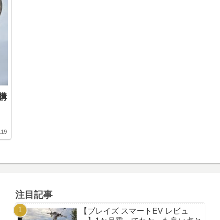
購
.19
注目記事
【ブレイズ スマートEV レビュ