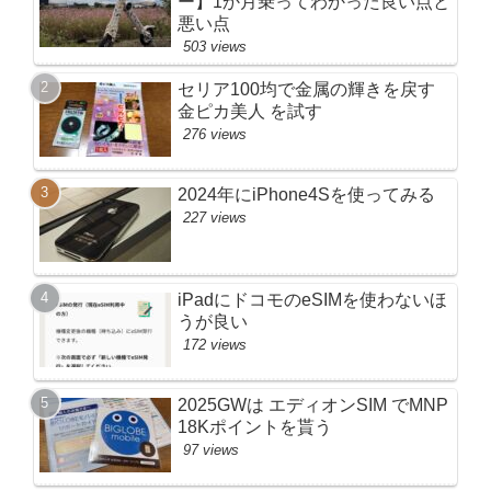
ー】1か月乗ってわかった良い点と
悪い点
503 views
セリア100均で金属の輝きを戻す
金ピカ美人 を試す
276 views
2024年にiPhone4Sを使ってみる
227 views
iPadにドコモのeSIMを使わないほ
うが良い
172 views
2025GWは エディオンSIM でMNP
18Kポイントを貰う
97 views