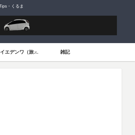
ps・くるま
旅するイエデンワ（旅ネタ）
雑記