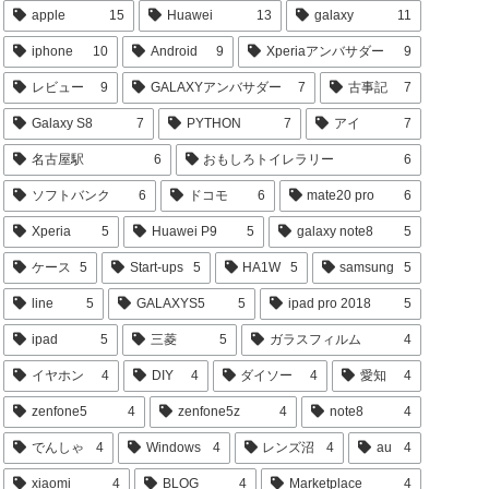
apple
15
Huawei
13
galaxy
11
iphone
10
Android
9
Xperiaアンバサダー
9
レビュー
9
GALAXYアンバサダー
7
古事記
7
Galaxy S8
7
PYTHON
7
アイ
7
名古屋駅
6
おもしろトイレラリー
6
ソフトバンク
6
ドコモ
6
mate20 pro
6
Xperia
5
Huawei P9
5
galaxy note8
5
ケース
5
Start-ups
5
HA1W
5
samsung
5
line
5
GALAXYS5
5
ipad pro 2018
5
ipad
5
三菱
5
ガラスフィルム
4
イヤホン
4
DIY
4
ダイソー
4
愛知
4
zenfone5
4
zenfone5z
4
note8
4
でんしゃ
4
Windows
4
レンズ沼
4
au
4
xiaomi
4
BLOG
4
Marketplace
4