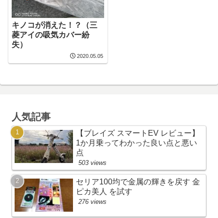
キノコが消えた！？（三
菱アイの吸気カバー紛
失）
2020.05.05
人気記事
【ブレイズ スマートEV レビュー】
1か月乗ってわかった良い点と悪い
点
503 views
セリア100均で金属の輝きを戻す 金
ピカ美人 を試す
276 views