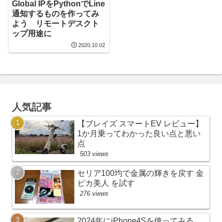
Global IPをPythonでLine
通知するものを作ってみ
よう リモートデスクト
ップ用途に
2020.10.02
人気記事
【ブレイズ スマートEV レビュー】
1か月乗ってわかった良い点と悪い
点
503 views
セリア100均で金属の輝きを戻す 金
ピカ美人 を試す
276 views
2024年にiPhone4Sを使ってみる