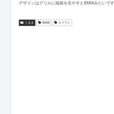
デザインはグリルに縦線を生やすとBMWみたいで
くるま
BMW
スイフト