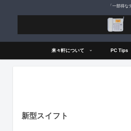
「一部得な
来々軒について
PC Tips
新型スイフト