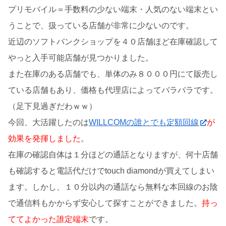
プリモバイル＝手数料の少ない端末・人気のない端末とい
うことで、扱っている店舗が非常に少ないのです。
近辺のソフトバンクショップを４０店舗ほど在庫確認して
やっと入手可能店舗が見つかりました。
また在庫のある店舗でも、単体のみ８０００円にて販売し
ている店舗もあり、価格も代理店によってバラバラです。
（足下見過ぎだわｗｗ）
今回、大活躍したのは
WILLCOMの誰とでも定額回線
が
効果を発揮しました
。
在庫の確認自体は１分ほどの通話となりますが、何十店舗
も確認すると電話代だけでtouch diamondが買えてしまい
ます。しかし、１０分以内の通話なら無料な本回線のお陰
で通信料もかからず安心して探すことができました。
持っ
ててよかった誰定端末
です。