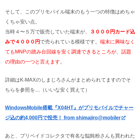
そして、このプリモバイル端末のもう一つの特徴はめちゃ
くちゃ安い点。
当時４〜５万で販売していた端末が、
３０００円カード込
みで４０００円
で売られている模様です。
端末に興味なく
てもMNPの踏み台回線を安く調達できるところが、話題
の理由の一つと言えます
。
詳細はK-MAXのしまじろさんがまとめられてますのでそ
ちらを参照を…（いいな安く買えて）
WindowsMobile搭載『X04HT』がプリモバイルでチャー
ジ込の約4,000円で投売！ from shimajiro@mobiler
あと、プリペイドコレクタで有名な饂飩粉さんも買われた