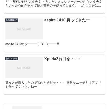
ど ・無料だけど大丈夫？ ・きいたことないメーカーだから大丈夫？
といった心配があって結局有料のを使ってしまう。 しかし自分は先
日無料のタイプに乗り換えました！ それはマイクロソ...
aspire 1410 買ってきたー
旧Category
aspire 1410キタ━━━(゜∀゜)━━━!!
Xperia2台目を・・・
旧Category
某友人が購入したので私のと撮影を・・・ 素敵なニッチ向けアプリ
を作ってくださいねー