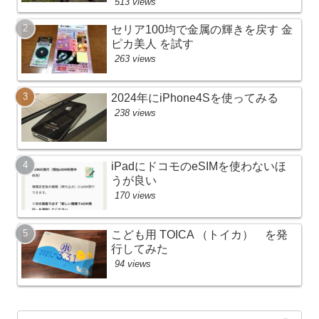
513 views
セリア100均で金属の輝きを戻す 金
ピカ美人 を試す
263 views
2024年にiPhone4Sを使ってみる
238 views
iPadにドコモのeSIMを使わないほ
うが良い
170 views
こども用 TOICA （トイカ） を発
行してみた
94 views