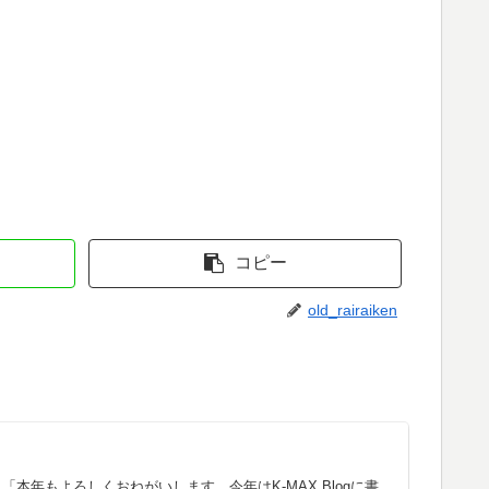
コピー
old_rairaiken
。
年もよろしくおねがいします。今年はK-MAX Blogに書