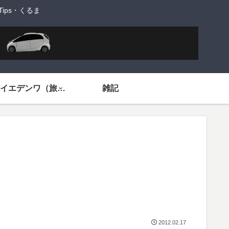
ps・くるま
旅するイエデンワ（旅ネタ）
雑記
2012.02.17