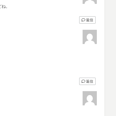
どね。
返信
返信