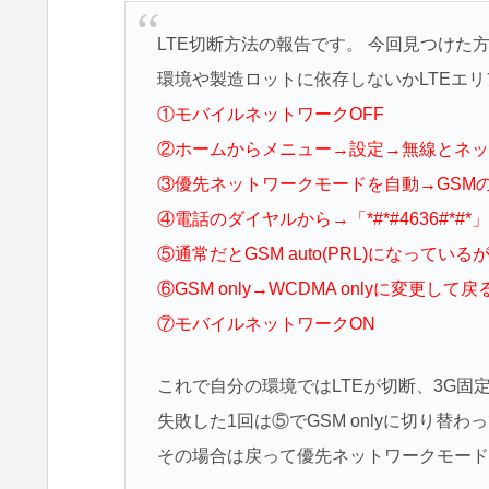
LTE切断方法の報告です。 今回見つけた
環境や製造ロットに依存しないかLTEエ
①モバイルネットワークOFF
②ホームからメニュー→設定→無線とネッ
③優先ネットワークモードを自動→GSM
④電話のダイヤルから→「*#*#4636#*#
⑤通常だとGSM auto(PRL)になっている
⑥GSM only→WCDMA onlyに変更して戻
⑦モバイルネットワークON
これで自分の環境ではLTEが切断、3G固
失敗した1回は⑤でGSM onlyに切り替
その場合は戻って優先ネットワークモード