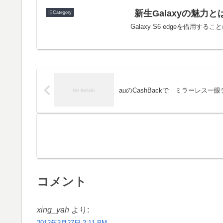
新生Galaxyの魅力とは
旧Category
Galaxy S6 edgeを借用す
auのCashBackで ミラーレス一
コメント
xing_yah
より:
2012年3月27日 2:11 PM