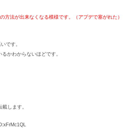
の方法が出来なくなる模様です。（アプデで塞がれた）
に悪いです。
いるかわからないほどです。
転載します。
ID:xFrMc1QL