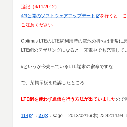
追記（4/11/2012）
4/9公開のソフトウェアアップデート
を行うと、こ
ご注意ください！
Optimus LTEのLTE網利用時の電池の持ちは非常
LTE網のテザリングになると、充電中でも充電して
//というか今売っているLTE端末の宿命ですな
で、某掲示板を確認したところ
LTE網を使わず通信を行う方法が出ていました
ので
114
：
27
：sage ：2012/02/16(木) 23:42:14.94 