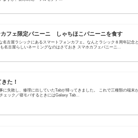
ンカフェ限定パニーニ しゃちほこパニーニを食す
な名古屋ラシックにあるスマートフォンカフェ。なんとラシック８周年記念と
も名古屋らしいネーミングなのはさておき スマホカフェパニーニ...
ってきた！
事に失敗し、修理に出していたTabが帰ってきました。 これで三種類の端末
チェック／寝モバするときにはGalaxy Tab...