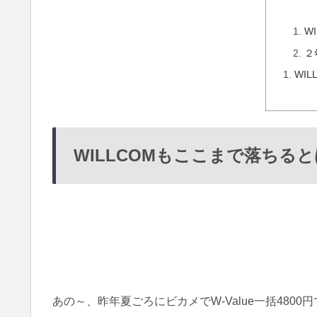
W
２
WI
WILLCOMもここまで落ちるとは
あの～、昨年夏ごろにビカメでW-Value一括4800