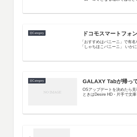
ドコモスマートフォ
旧Category
「おすすめはパニーニ」で有名
「しゃちほこパニーニ」 いかに
GALAXY Tabが帰
旧Category
OSアップデートを決めたら見
ときはDesire HD・片手で文庫