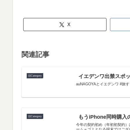
X
関連記事
イエデンワ出禁スポッ
旧Category
auNAGOYAとイエデンワ #
もうiPhone同時購入の
旧Category
今年の契約初め（年初初契約）はこの
ーム＝ゴミとなる端末ではござい