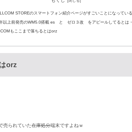
もくじ
ILLCOM STOREのスマートフォン紹介ページがすごいことになってい
年以上前発売のWM5.0搭載 es と ゼロ３改 をアピールしてるとは
LLCOMもここまで落ちるとはorz
orz
円で売られていた
在庫処分
端末ですよねｗ