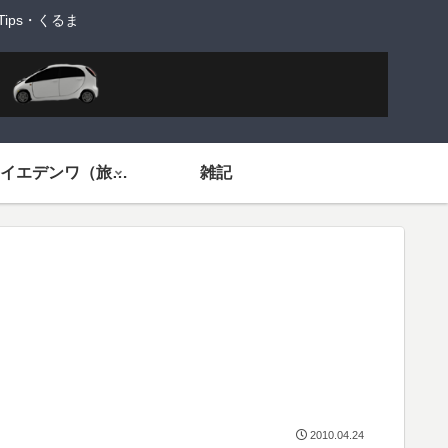
ps・くるま
旅するイエデンワ（旅ネタ）
雑記
2010.04.24