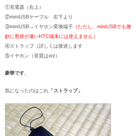
①充電器（右上）
②miniUSBケーブル 右下より
③miniUSB→イヤホン変換端子
（ただし、miniUSBでも微
妙に形状が違いHTC端末には使えません）
④ストラップ（詳しくは後述します
⑤イヤホン（音質はorz）
豪華です
。
気になったのはこれ
「ストラップ」