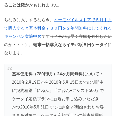
ることは確か
かもしれません。
ちなみに入手するなら今。
イーモバイルストアで５月中ま
で購入すると基本料金７８０円を２年間無料にしてくれる
キャンペン実施中
です
（イモバは早く在庫を処分したい
のか・・・）
。
端末一括購入ならイモバ版８円ケータイ
に
なります。
基本使用料（780円/月）24ヶ月間無料について：
2010年2月19日から2010年5月 15日までの期間中
に契約種別「にねん」「にねん+アシスト500」で
ケータイ定額プランに新規お申し込みいただき、
かつ2010年5月31日までに課金 が開始されたお客
さまを対象に、ケータイ定額プランの基本使用料