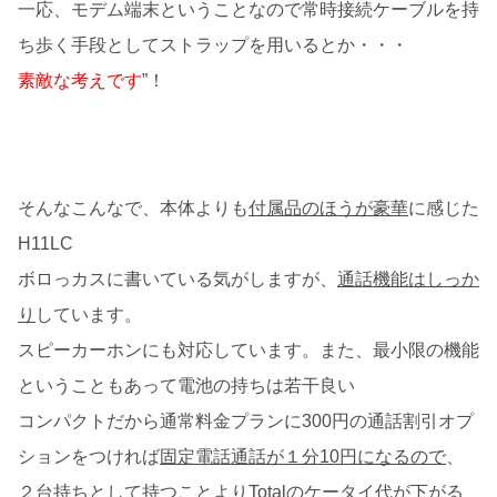
一応、モデム端末ということなので常時接続ケーブルを持
ち歩く手段としてストラップを用いるとか・・・
素敵な考えです
”！
そんなこんなで、本体よりも
付属品のほうが豪華
に感じた
H11LC
ボロっカスに書いている気がしますが、
通話機能はしっか
り
しています。
スピーカーホンにも対応しています。また、最小限の機能
ということもあって電池の持ちは若干良い
コンパクトだから通常料金プランに300円の通話割引オプ
ションをつければ
固定電話通話が１分10円になるので
、
２台持ちとして持つことよりTotalのケータイ代が下がる