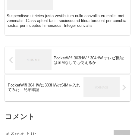
Suspendisse ultricies justo vestibulum nulla convallis eu mollis orci
venenatis. Class aptent taciti sociosqu ad litora torquent per conubia
nostra, per inceptos himenaeos. Integer convallis
PocketWifi 303HW / 304HW テレビ機能
はSIMなしでも使えるか
PocketWifi 304HWに303HWのSIMを入れ
てみた 兄弟確認
コメント
まろゆき
より: