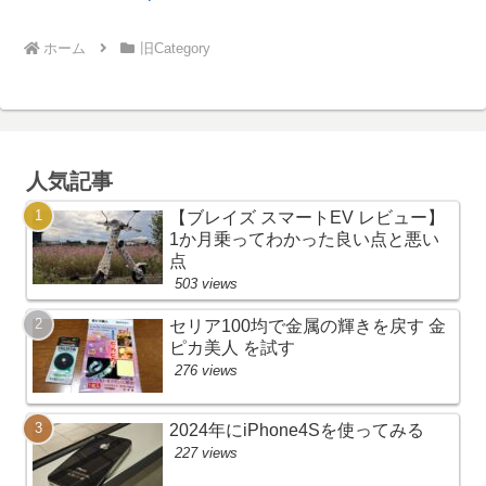
ホーム
旧Category
人気記事
【ブレイズ スマートEV レビュー】
1か月乗ってわかった良い点と悪い
点
503 views
セリア100均で金属の輝きを戻す 金
ピカ美人 を試す
276 views
2024年にiPhone4Sを使ってみる
227 views