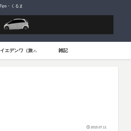
ps・くるま
旅するイエデンワ（旅ネタ）
雑記
2015.07.11