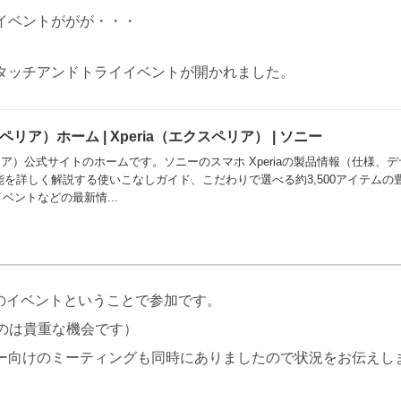
るイベントががが・・・
aタッチアンドトライイベントが開かれました。
スペリア）ホーム | Xperia（エクスペリア） | ソニー
スペリア）公式サイトのホームです。ソニーのスマホ Xperiaの製品情報（仕
の機 能を詳しく解説する使いこなしガイド、こだわりで選べる約3,500アイテ
ベントなどの最新情...
iaのイベントということで参加です。
のは貴重な機会です）
サダー向けのミーティングも同時にありましたので状況をお伝えし