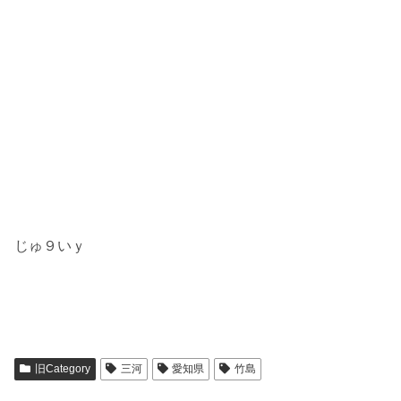
じゅ９いｙ
旧Category
三河
愛知県
竹島