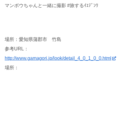
マンボウちゃんと一緒に撮影 #旅するｲｴﾃﾞﾝﾜ
場所：愛知県蒲郡市 竹島
参考URL：
http://www.gamagori.jp/look/detail_4_0_1_0_0.html
場所：