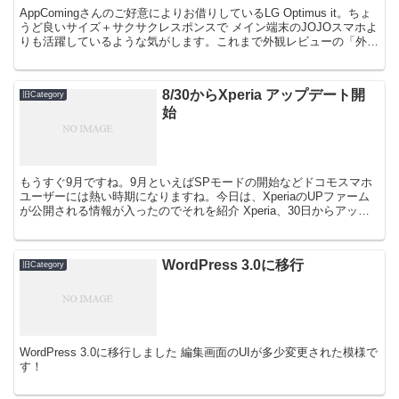
AppComingさんのご好意によりお借りしているLG Optimus it。ちょ
うど良いサイズ＋サクサクレスポンスで メイン端末のJOJOスマホよ
りも活躍しているような気がします。これまで外観レビューの「外観
編」・使用した感想を記した「中...
8/30からXperia アップデート開
旧Category
始
もうすぐ9月ですね。9月といえばSPモードの開始などドコモスマホ
ユーザーには熱い時期になりますね。今日は、XperiaのUPファーム
が公開される情報が入ったのでそれを紹介 Xperia、30日からアップ
デート開始。spモード対応、POBox...
WordPress 3.0に移行
旧Category
WordPress 3.0に移行しました 編集画面のUIが多少変更された模様で
す！