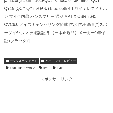
[amazonjs asin=”B01FQO3IIK” locale=”JP” title=”QCY
QY19 (QCY QY8 改良版) Bluetooth 4.1 ワイヤレスイヤホ
ン マイク内蔵 ハンズフリー 通話 APT-X CSR 8645
CVC6.0 ノイズキャンセリング搭載 防水 防汗 高音質スポ
ーツイヤホン 技適認証済 【日本正規品】メーカー1年保
証 (ブラック)”]
デジタルガジェット
ハードウェアレビュー
bluetoothイヤホン
qy8
qyc8
スポンサーリンク