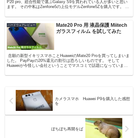
P20 pro、総合性能で選ぶGalaxy S9を買われている人が多いと思い
ます。 その中私はZenfone5の上位モデルZenfone5Zを購入です。 使
い心地などレビ...
Mate20 Pro 用 液晶保護 Miitech
ハードウェアレビュー
ガラスフィルム を試してみた
￼ 念願の新型イキリスマホことHuaweiのMate20 Proを買ってしまいま
した。 PayPayの20%還元の割引は恐ろしいものです。 そして
Huaweiが今怪しい会社ということでマスコミで話題になっていま
す。 が、端末は悪くないんだ！...
カメラスマホ Huawei P9を購入した感想
を
ぼちぼち再開をば