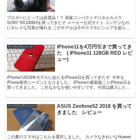
ブロガーにとっては必需品！？ 高級コンパクトデジタルカメラ
SONY RX100M3を買ってきたぞ メーカー公式サイト コンデジなの
にキレイな写真が撮れる このモデルは今やスマホにシェアを盗られ
たコンパクトデジタルカメラ。 しかし、これは違い...
iPhone11を4万円引きで買ってき
デジタルガジェット
た ( iPhone11 128GB RED レビ
ュー)
iPhoneの2019年モデルにあたるiPhone11を買ってきたぞ ￼ 今年も
iPhone発売シーズンとなりました。 iPhoneの最新版ことiPhone11を
買ってきました。 これなかなか使いやすいです。今回は購入した感
想や気づき点を記...
ASUS Zenfone5Z 2018 を買って
ハードウェアレビュー
きました レビュー
この夏のスマホはこちらを選択しました。 カメラなきれいなHuawei