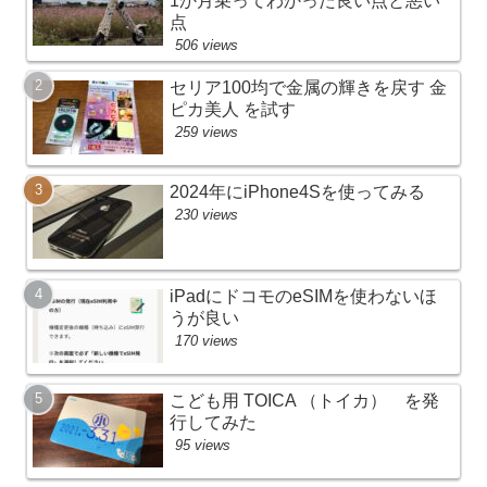
1か月乗ってわかった良い点と悪い
点
506 views
セリア100均で金属の輝きを戻す 金
ピカ美人 を試す
259 views
2024年にiPhone4Sを使ってみる
230 views
iPadにドコモのeSIMを使わないほ
うが良い
170 views
こども用 TOICA （トイカ） を発
行してみた
95 views