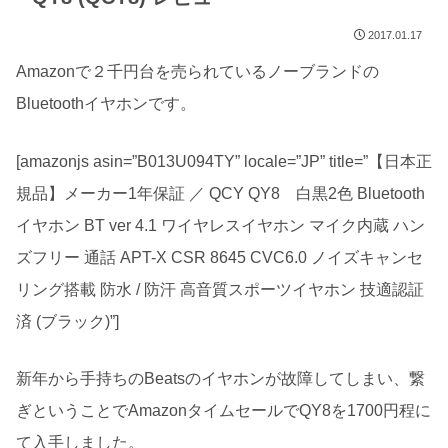
2017.01.17
Amazonで２千円台を売られているノーブランドの
Bluetoothイヤホンです。
[amazonjs asin=”B013U094TY” locale=”JP” title=”【日本正
規品】メーカー1年保証 ／ QCY QY8 白黒2色 Bluetooth
イヤホン BT ver 4.1 ワイヤレスイヤホン マイク内蔵 ハン
ズフリー 通話 APT-X CSR 8645 CVC6.0 ノイズキャンセ
リング搭載 防水 / 防汗 高音質スポーツイヤホン 技適認証
済 (ブラック)”]
新年から手持ちのBeatsのイヤホンが故障してしまい、繋
ぎということでAmazonタイムセールでQY8を1700円程に
て入手しました。