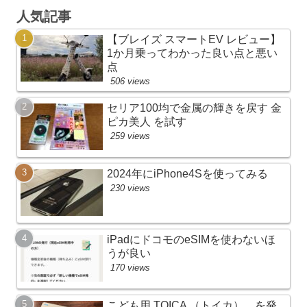
人気記事
【ブレイズ スマートEV レビュー】
1か月乗ってわかった良い点と悪い
点
506 views
セリア100均で金属の輝きを戻す 金
ピカ美人 を試す
259 views
2024年にiPhone4Sを使ってみる
230 views
iPadにドコモのeSIMを使わないほ
うが良い
170 views
こども用 TOICA （トイカ） を発