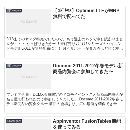
［ｺｼﾞｷﾏｽ］Optimus LTEがMNP
旧Category
無料で配ってた
5/18までのヤマダ特売でしたので、もう過去のネタで申し訳ありませ
んが・・・ やっぱりきたか〜！投げ売りｺｼﾞｷﾏｽシリーズのハイエン
ドモデルL-01Dが無料配布に！！ 月々サポートが６万円ほど付く端末
でMNPなら増額施策がついて「２年間 ...
Docomo 2011-2012冬春モデル新
旧Category
商品内覧会に参加してきた〜
プレミア会員・DCMX会員限定のドコモイベントこと新商品内覧会が
名古屋で行われたので参加してきました。 Docomo 2011-2012冬春モ
デル新商品内覧会クルー 前回の会場より、広い場所を確保でき金曜
日ということで空いていましたので、E...
AppInventor FusionTables機能
旧Category
を使ってみる