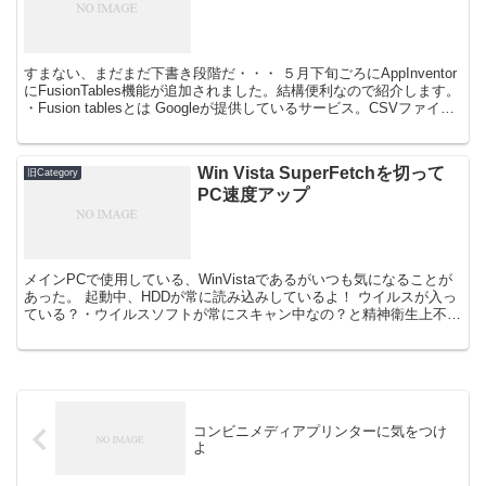
すまない、まだまだ下書き段階だ・・・ ５月下旬ごろにAppInventor
にFusionTables機能が追加されました。結構便利なので紹介します。
・Fusion tablesとは Googleが提供しているサービス。CSVファイル
をアッ...
Win Vista SuperFetchを切って
旧Category
PC速度アップ
メインPCで使用している、WinVistaであるがいつも気になることが
あった。 起動中、HDDが常に読み込みしているよ！ ウイルスが入っ
ている？・ウイルスソフトが常にスキャン中なの？と精神衛生上不安
になります。 しかし、原因はウイルスではな...
コンビニメディアプリンターに気をつけ
よ