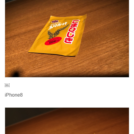
￼
iPhone8