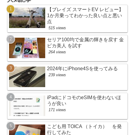
【ブレイズ スマートEV レビュー】
1か月乗ってわかった良い点と悪い
点
515 views
セリア100均で金属の輝きを戻す 金
ピカ美人 を試す
264 views
2024年にiPhone4Sを使ってみる
239 views
iPadにドコモのeSIMを使わないほ
うが良い
171 views
こども用 TOICA （トイカ） を発
行してみた