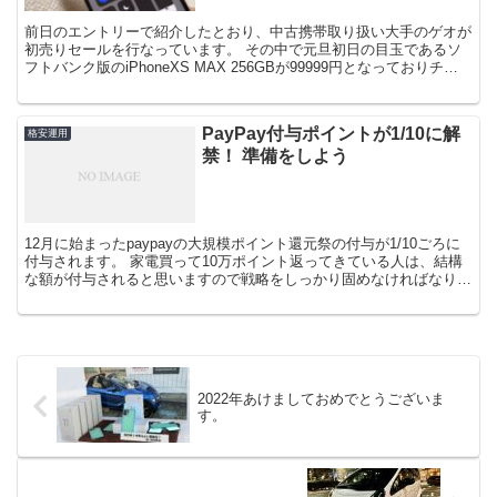
前日のエントリーで紹介したとおり、中古携帯取り扱い大手のゲオが
初売りセールを行なっています。 その中で元旦初日の目玉であるソ
フトバンク版のiPhoneXS MAX 256GBが99999円となっておりチャ
レンジしてみました。購入から到着まで...
PayPay付与ポイントが1/10に解
格安運用
禁！ 準備をしよう
12月に始まったpaypayの大規模ポイント還元祭の付与が1/10ごろに
付与されます。 家電買って10万ポイント返ってきている人は、結構
な額が付与されると思いますので戦略をしっかり固めなければなりま
せんね。 今日は使える店や小技を紹介したい...
2022年あけましておめでとうございま
す。