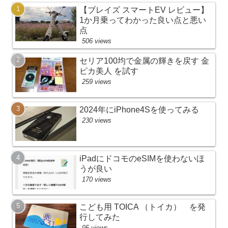
【ブレイズ スマートEV レビュー】
1か月乗ってわかった良い点と悪い
点
506 views
セリア100均で金属の輝きを戻す 金
ピカ美人 を試す
259 views
2024年にiPhone4Sを使ってみる
230 views
iPadにドコモのeSIMを使わないほ
うが良い
170 views
こども用 TOICA （トイカ） を発
行してみた
95 views