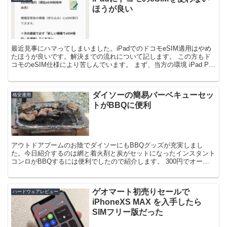
ほうが良い
最近見事にハマってしまいました。iPadでのドコモeSIM適用はやめ
たほうが良いです。解決までの流れについて記します。 この方もド
コモのeSIM仕様により苦しんでいます。 まず、当方の環境 iPad Pro
4Gen 11インチ SIMフリ...
ダイソーの簡易バーベキューセッ
格安運用
トがBBQに便利
アウトドアブームのお陰でダイソーにもBBQグッズが充実しまし
た。今日紹介するのは網と着火剤と炭がセットになったインスタント
コンロがBBQするには便利でしたので紹介します。 300円でオール
インワンの魅力 なんと300円税別で網・着火剤・炭が...
ゲオマート初売りセールで
ハードウェアレビュー
iPhoneXS MAX を入手したら
SIMフリー版だった