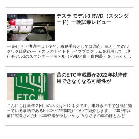
重くない！？ ということ...
テスラ モデル3 RWD（スタンダ
くるま
ード）一晩試乗レビュー
― 静けさ・快適性は圧倒的。移動手段としては満点、車としてのワ
クワクは薄め ― テスラのナイトドライブプログラムを利用して、現
行モデル3のスタンダードモデル（RWD／白・白内装）をじっくり試
乗しました。 過去に三菱 i（軽EV）に乗っている...
昔のETC車載器が2022年以降使
くるま
用できなくなる可能性が
こんにちは新年２回目のネタはETCネタです。車好きの中では既に知
っている事柄であるETC2022年問題について紹介します。 2007年以
前に製造されたETC車載器が怪しいかも みなさまの車のほとんどに
搭載されているETC車載器。 なんと20...