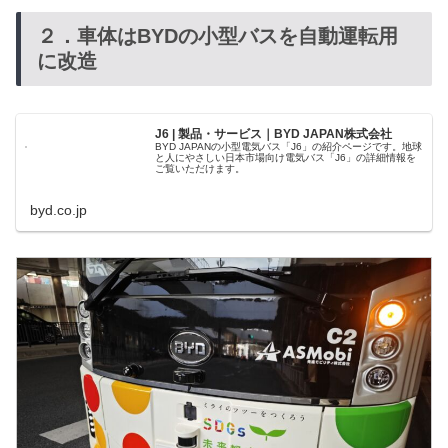
２．車体はBYDの小型バスを自動運転用
に改造
J6 | 製品・サービス｜BYD JAPAN株式会社
BYD JAPANの小型電気バス「J6」の紹介ページです。地球
と人にやさしい日本市場向け電気バス「J6」の詳細情報を
ご覧いただけます。
byd.co.jp