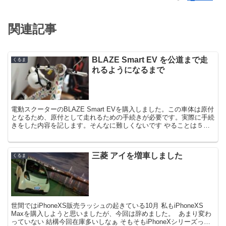
関連記事
BLAZE Smart EV を公道まで走
くるま
れるようになるまで
電動スクーターのBLAZE Smart EVを購入しました。この車体は原付
となるため、原付として走れるための手続きが必要です。実際に手続
きをした内容を記します。そんなに難しくないです やることは５つ
・自賠責保険加入・原付ナンバー申請・ヘル...
三菱 アイを増車しました
くるま
世間ではiPhoneXS販売ラッシュの起きている10月 私もiPhoneXS
Maxを購入しようと思いましたが、今回は辞めました。 ￼ あまり変わ
っていない 結構今回在庫多いしなぁ そもそもiPhoneXシリーズって