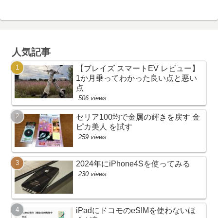
人気記事
【ブレイズ スマートEV レビュー】
1か月乗ってわかった良い点と悪い
点
506 views
セリア100均で金属の輝きを戻す 金
ピカ美人 を試す
259 views
2024年にiPhone4Sを使ってみる
230 views
iPadにドコモのeSIMを使わないほ