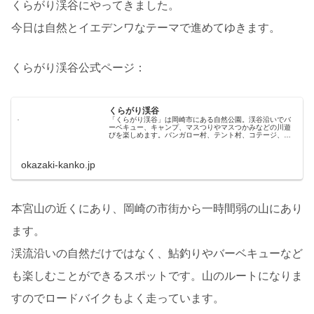
くらがり渓谷にやってきました。
今日は自然とイエデンワなテーマで進めてゆきます。
くらがり渓谷公式ページ：
くらがり渓谷
「くらがり渓谷」は岡崎市にある自然公園。渓谷沿いでバ
ーベキュー、キャンプ、マスつりやマスつかみなどの川遊
びを楽しめます。バンガロー村、テント村、コテージ、ロ
グハウス、デイキャンプもできるバーべキュー場など、施
設も充実。穴場のアウトドアスポットです。
okazaki-kanko.jp
本宮山の近くにあり、岡崎の市街から一時間弱の山にあり
ます。
渓流沿いの自然だけではなく、鮎釣りやバーベキューなど
も楽しむことができるスポットです。山のルートになりま
すのでロードバイクもよく走っています。