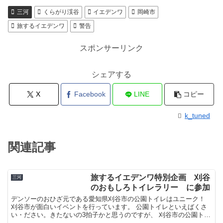
三河
くらがり渓谷
イエデンワ
岡崎市
旅するイエデンワ
警告
スポンサーリンク
シェアする
X
Facebook
LINE
コピー
k_tuned
関連記事
旅するイエデンワ特別企画 刈谷
三河
のおもしろトイレラリー に参加
デンソーのおひざ元である愛知県刈谷市の公園トイレはユニーク！
刈谷市が面白いイベントを行っています。 公園トイレといえばくさ
い・ださい。きたないの3拍子かと思うのですが、 刈谷市の公園トイ
レはユニークなキャラクターでいっぱいです。 この度刈...