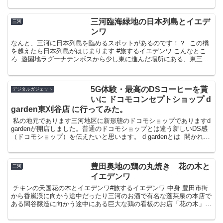
三河臨海緑地の日本列島とイエデ
三河
ンワ
なんと、三河に日本列島を臨めるスポットがあるのです！？ ￼ この橋
を越えたら日本列島がはじまります #旅するイエデンワ こんなとこ
ろ ￼ 遊園地ラグーナテンボスから少し東に進んだ場所にある、東三河
の三河臨海緑地に会場があります。 ミニ日本列...
5G体験・最高のDSコーヒーを貰
デジタルガジェット
いに ドコモコンセプトショップ d
garden東刈谷店 に行ってみた。
￼ 私の地元であります三河地区に新形態のドコモショップでありますd
gardenが開店しました。普通のドコモショップとは違う新しいDS感
（ドコモショップ）を伝えたいと思います。 d gardenとは ￼ 開かれた
ドコモショップ「d gard...
豊田奥地の鶏の丸焼き 花の木と
三河
イエデンワ
￼ チキンの天国花の木とイエデンワ#旅するイエデンワ 中身 豊田市街
から香嵐渓に向かう途中だったり三河のお酒で有名な蓬莱泉の本店で
ある関谷醸造に向かう途中にある巨大な鶏の看板のお店「花の木」
ここの鶏の丸焼きはまじでおいしいです。 ￼ なに...