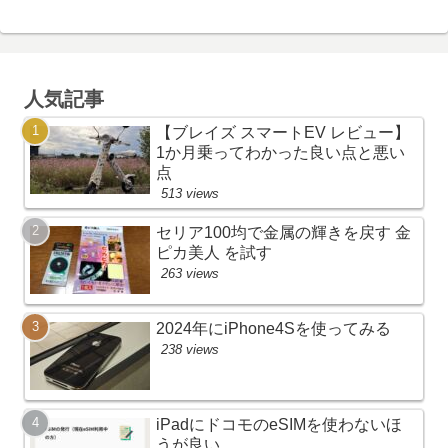
人気記事
【ブレイズ スマートEV レビュー】
1か月乗ってわかった良い点と悪い
点
513 views
セリア100均で金属の輝きを戻す 金
ピカ美人 を試す
263 views
2024年にiPhone4Sを使ってみる
238 views
iPadにドコモのeSIMを使わないほ
うが良い