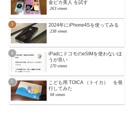
金ピカ美人 を試す
263 views
2024年にiPhone4Sを使ってみる
238 views
iPadにドコモのeSIMを使わないほ
うが良い
170 views
こども用 TOICA （トイカ） を発
行してみた
94 views