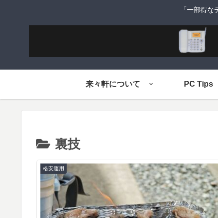
「一部得な
来々軒について
PC Tips
裏技
格安運用