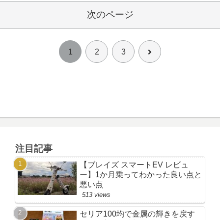
次のページ
次
1
2
3
へ
注目記事
【ブレイズ スマートEV レビュ
ー】1か月乗ってわかった良い点と
悪い点
513 views
セリア100均で金属の輝きを戻す