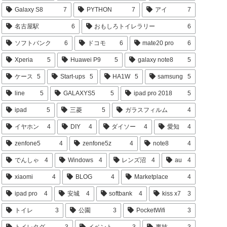
Galaxy S8
7
PYTHON
7
アイ
7
名古屋駅
6
おもしろトイレラリー
6
ソフトバンク
6
ドコモ
6
mate20 pro
6
Xperia
5
Huawei P9
5
galaxy note8
5
ケース
5
Start-ups
5
HA1W
5
samsung
5
line
5
GALAXYS5
5
ipad pro 2018
5
ipad
5
三菱
5
ガラスフィルム
4
イヤホン
4
DIY
4
ダイソー
4
愛知
4
zenfone5
4
zenfone5z
4
note8
4
でんしゃ
4
Windows
4
レンズ沼
4
au
4
xiaomi
4
BLOG
4
Marketplace
4
ipad pro
4
安城
4
softbank
4
kiss x7
3
トイレ
3
公園
3
PocketWifi
3