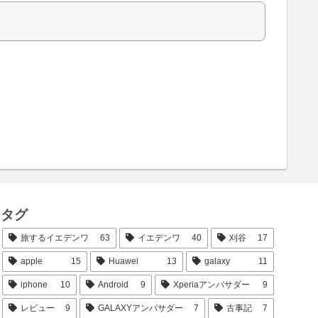
タグ
旅するイエデンワ
63
イエデンワ
40
刈谷
17
apple
15
Huawei
13
galaxy
11
iphone
10
Android
9
Xperiaアンバサダー
9
レビュー
9
GALAXYアンバサダー
7
古事記
7