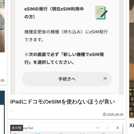
.09
iPadにドコモのeSIMを使わないほうが良い
...
2025.06.04
X
未分類
...