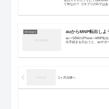
先日スマホカフェにてDocomoハ
て何なの？ ゴキブリのGではあり
auからMNP転出しよ
旧Category
au⇒SBMのiPhoneへMNP
出手続きを行おうと、auサポー
1ヶ月点検へ