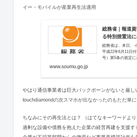
イー・モバイルが産業再生法適用
総務省｜報道資
る特別措置法に
総務省は、本日、
平成22年6月11
号）第5条の規定
www.soumu.go.jp
やはり通信事業者は巨大バックボーンがないと厳し
touchdiamondの次スマホが出なかったのもただ単
ちなみにその再生法とは？ （はてなキーワードより
過剰な設備や債務を抱えた企業の経営再建を支援する