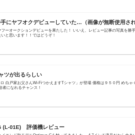
勝手にヤフオクデビューしていた…（画像が無断使用さ
ヤフーオークションデビューを果たした！ いいえ、レビュー記事の写真を勝手
たいと思います！！ではどうぞ！
ャツが出るらしい
N×ユニクロ 白戸家お父さんWi-FiつかえますTシャツ」が登場 価格は９５０円 めち
信者になれるチャンス！
G (L-01E) 評価機レビュー