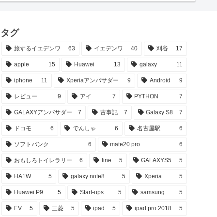
タグ
旅するイエデンワ
63
イエデンワ
40
刈谷
17
apple
15
Huawei
13
galaxy
11
iphone
11
Xperiaアンバサダー
9
Android
9
レビュー
9
アイ
7
PYTHON
7
GALAXYアンバサダー
7
古事記
7
Galaxy S8
7
ドコモ
6
でんしゃ
6
名古屋駅
6
ソフトバンク
6
mate20 pro
6
おもしろトイレラリー
6
line
5
GALAXYS5
5
HA1W
5
galaxy note8
5
Xperia
5
Huawei P9
5
Start-ups
5
samsung
5
EV
5
三菱
5
ipad
5
ipad pro 2018
5