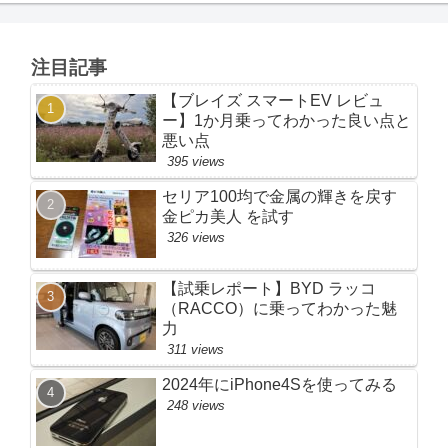
注目記事
【ブレイズ スマートEV レビュ
ー】1か月乗ってわかった良い点と
悪い点
395 views
セリア100均で金属の輝きを戻す
金ピカ美人 を試す
326 views
【試乗レポート】BYD ラッコ
（RACCO）に乗ってわかった魅
力
311 views
2024年にiPhone4Sを使ってみる
248 views