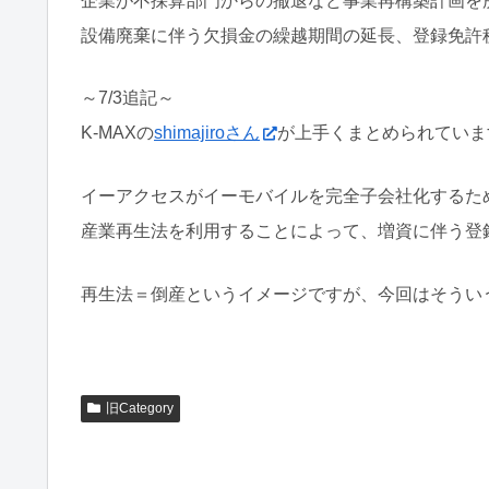
企業が不採算部門からの撤退など事業再構築計画を
設備廃棄に伴う欠損金の繰越期間の延長、登録免許
～7/3追記～
K-MAXの
shimajiroさん
が上手くまとめられていま
イーアクセスがイーモバイルを完全子会社化するた
産業再生法を利用することによって、増資に伴う登
再生法＝倒産というイメージですが、今回はそういう訳
旧Category