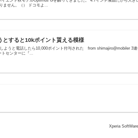
イエンド秋モデルOptimus Gを触ってきました。 4.7インチ液晶だから大きいっ。
ません。（） ドコモよ...
うとすると10kポイント貰える模様
転出しようと電話したら10,000ポイント付与された from shimajiro@mob
トセンターに『...
Xperia So