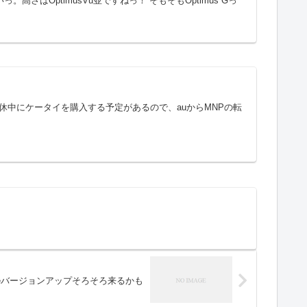
高さはOptimusVu並ですねっ！ そもそもOptimus Gっ
iler 3連休中にケータイを購入する予定があるので、auからMNPの転
ftWareバージョンアップそろそろ来るかも