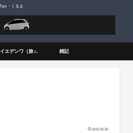
ps・くるま
旅するイエデンワ（旅ネタ）
雑記
2010.06.30