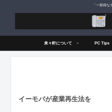
「一部得な
来々軒について
PC Tips
イーモバが産業再生法を