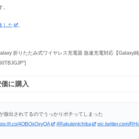
す。
入しました
。
JP” title=”Galaxy 折りたたみ式ワイヤレス充電器 急速充電対応【Gal
0TBJGJP”]
安価に購入
電器が放出されてるのでうっかりポチってしまった
tps://t.co/4OBQsQxyQA
#RakutenIchiba
pic.twitter.com/RH