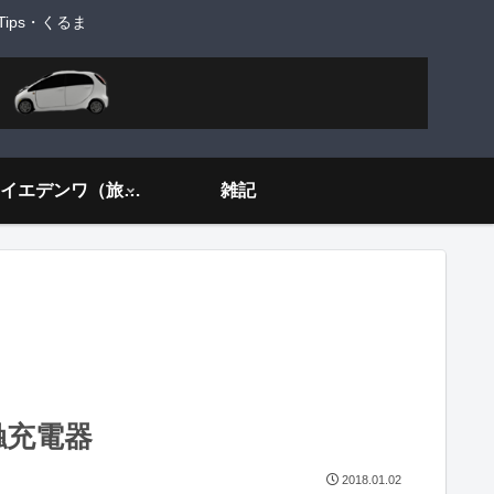
ps・くるま
旅するイエデンワ（旅ネタ）
雑記
接触充電器
2018.01.02