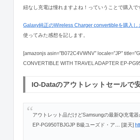
紐なし充電は憧れますよね！っていうことで購入で
Galaxy純正のWireless Charger convertibleを購
使ってみた感想を記します。
[amazonjs asin=”B072C4VWNV” locale=”
CONVERTIBLE WITH TRAVEL ADAPTER EP-PG95
IO-Dataのアウトレットセールで
アウトレット品だけどSamsungの最新Qi充
EP-PG950TBJGJP B級ユーズド・ア… [楽天]
ht