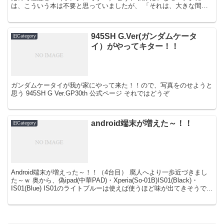
は、こういう本は不要と思っていましたが、 「それは、大きな間違
いでした。」 ボタン長押し術（すばやくメニ...
945SH G.Ver(ガンダムケータ
旧Category
イ）がやってキター！！
ガンダムケータイが我が家にやって来た！！ので、写真をのせようと
思う 945SH G Ver.GP30th 公式ページ それではどうぞ
android端末が増えた～！！
旧Category
Android端末が増えった～！！（4台目） 廃人へより一歩近づきまし
た～ｗ 奥から、偽ipad(中華PAD)・Xperia(So-01B)IS01(Black)・
IS01(Blue) IS01のライトブルーは使えば使うほど味が出てきそうで...