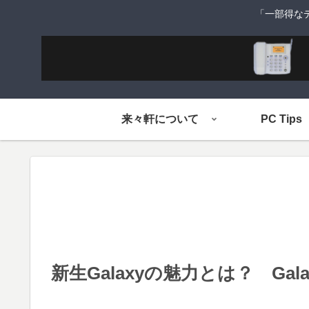
「一部得な
来々軒について
PC Tips
新生Galaxyの魅力とは？ Galax