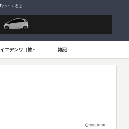
ps・くるま
旅するイエデンワ（旅ネタ）
雑記
2015.04.26