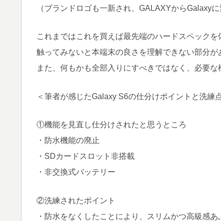
（ブランドロゴも一新され、GALAXYからGalaxy
これまではこれを買えば最先端のハードスペックを
触ってみないと本端末の良さを理解できない部分が
また、何もかも全部入りにすべきではなく、必要な
＜筆者が感じたGalaxy S6の仕分けポイントと洗練
①機能を見直し仕分けされたと思うところ
・防水機能の廃止
・SDカードスロット非搭載
・非交換式バッテリー
②洗練されたポイント
・防水をなくしたことにより、スリムかつ高級感あ