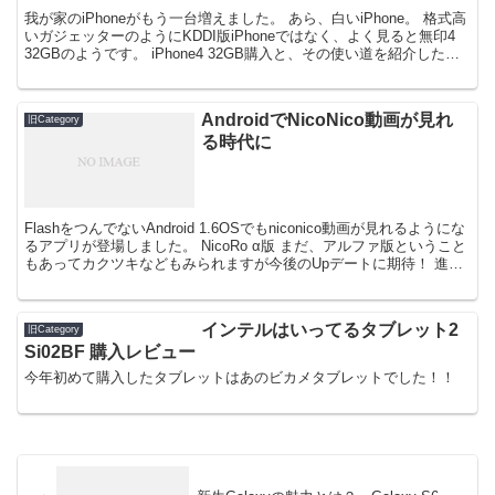
我が家のiPhoneがもう一台増えました。 あら、白いiPhone。 格式高
いガジェッターのようにKDDI版iPhoneではなく、よく見ると無印4
32GBのようです。 iPhone4 32GB購入と、その使い道を紹介したい
と思います。
AndroidでNicoNico動画が見れ
旧Category
る時代に
FlashをつんでないAndroid 1.6OSでもniconico動画が見れるようにな
るアプリが登場しました。 NicoRo α版 まだ、アルファ版ということ
もあってカクツキなどもみられますが今後のUpデートに期待！ 進化
系ケータイAnd...
インテルはいってるタブレット2
旧Category
Si02BF 購入レビュー
今年初めて購入したタブレットはあのビカメタブレットでした！！