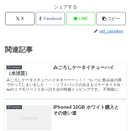
シェアする
X
Facebook
LINE
コピー
old_rairaiken
関連記事
みごろしケータイチューハイ
旧Category
（水没芸）
みごろしケータイチューハイキターーーッ！！ ついつい飲み会の席
でやってしまいました・・・ソフトバンクのみまもりケータイ４台・
auのミマモリーノ１台＝計５台の特盛トッピングです。 不気味に光
るミマモリーノ怖いわ〜 良い子は真似しないでね。そし...
iPhone4 32GB ホワイト購入と
旧Category
その使い道