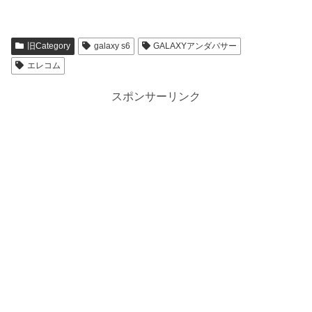
旧Category
galaxy s6
GALAXYアンダバサー
エレコム
スポンサーリンク