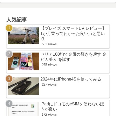
人気記事
【ブレイズ スマートEV レビュー】
1か月乗ってわかった良い点と悪い
点
503 views
セリア100均で金属の輝きを戻す 金
ピカ美人 を試す
276 views
2024年にiPhone4Sを使ってみる
227 views
iPadにドコモのeSIMを使わないほ
うが良い
172 views