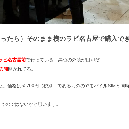
失ったら）そのまま横のラビ名古屋で購入で
ラビ名古屋前
で行っている。黒色の外装が目印だ。
0の間
開かれてる。
存在した。価格は50700円（税別）であるもののY!モバイルSI
まうのではないかと思います。