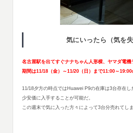
気にいったら（気を
名古屋駅を出てすぐナナちゃん人形横、ヤマダ電機
期間は11/18（金）～11/20（日）まで11:00～19:0
11/18夕方の時点ではHuawei P9の在庫は3台
少安価に入手することが可能だ。
この週末で気に入った方々によって3台分売れてし