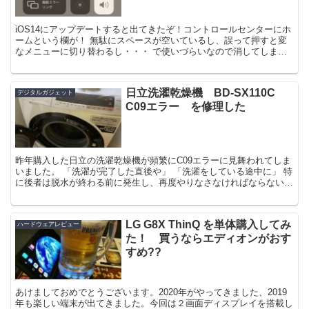
iOS14にアップデートすると出てきたぞ！コントロールセンターにホ
ームという欄が！ 無駄にスペースが空いているし、誤って押すと変
なメニューに切り替わるし・・・ で使いづらいなので消してしまい
たい！！ ということで削除する手順を載せます 消し...
日立洗濯乾燥機 BD-SX110C
デジタルガジェット
C09エラー を修理した
昨年購入した日立の洗濯乾燥機が頻繁にC09エラーに見舞われてしま
いました。 「洗濯が完了した直後や」 「洗濯をしている途中に」 特
に後者は脱水が終わる前に発生し、再度やりなさなければならないの
で結構面倒です。 私が持っているモデルは11kg...
LG G8X ThinQ を単体購入してみ
ハードウェアレビュー
た！ 買うならエディオンがおす
すめ??
あけましておめでとうございます。2020年がやってきました、2019
年も楽しい端末が出てきました。今回は２画面ディスプレイを搭載し