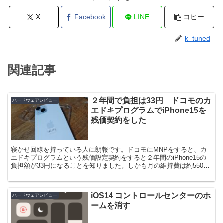
X
Facebook
LINE
コピー
k_tuned
関連記事
２年間で負担は33円 ドコモのカ
ハードウェアレビュー
エドキプログラムでiPhone15を
残価契約をした
寝かせ回線を持っている人に朗報です。ドコモにMNPをすると、カ
エドキプログラムという残価設定契約をすると２年間のiPhone15の
負担額が33円になることを知りました。しかも月の維持費は約550円/
月で持つことができる。iPhone16を発...
iOS14 コントロールセンターのホ
ハードウェアレビュー
ームを消す