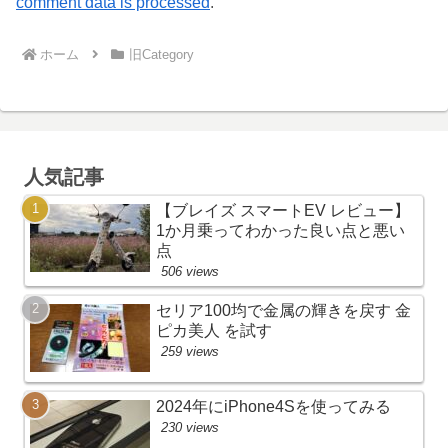
comment data is processed
.
ホーム
旧Category
人気記事
【ブレイズ スマートEV レビュー】
1か月乗ってわかった良い点と悪い
点
506 views
セリア100均で金属の輝きを戻す 金
ピカ美人 を試す
259 views
2024年にiPhone4Sを使ってみる
230 views