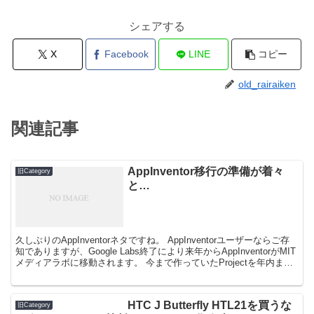
シェアする
X
Facebook
LINE
コピー
old_rairaiken
関連記事
AppInventor移行の準備が着々
旧Category
と…
久しぶりのAppInventorネタですね。 AppInventorユーザーならご存
知でありますが、Google Labs終了により来年からAppInventorがMIT
メディアラボに移動されます。 今まで作っていたProjectを年内ま
で...
HTC J Butterfly HTL21を買うな
旧Category