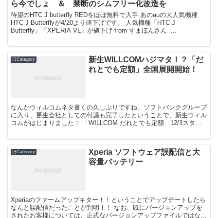
ら今でしょ ＆ 禁断のシムフリー化改造を
待望のHTC J butterfly REDをほぼ無料で入手 あのauの大人気機種
HTC J Butterflyが4/20より値下げです。 人気機種「HTC J
Butterfly」「XPERIA VL」が値下げ from すまほんさん ...
新生WILLCOMハジマタ！？「だ
旧Category
れとでも定額」全国展開開始！
なんかウィルコムネタ書くの久しぶりですね。ソフトバンクグループ
に入り、更生会社としての付議も完了したということで、新生ウィル
コムがはじまりました！ 「WILLCOM だれとでも定額 12/3スター
ト」 オプションサービス「だれとでも定額」（...
Xperia ソフトウェア誤配信と大
旧Category
容量バッテリー
Xperiaのファームアップキター！！ということでアップデートしたら
なんと誤配信だったことが判明！！ なお、既にバージョンアップを
されたお客様については、正式なバージョンアップファイルではない